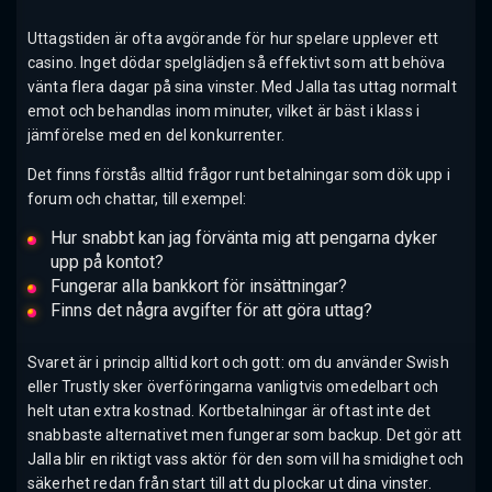
Uttagstiden är ofta avgörande för hur spelare upplever ett
casino. Inget dödar spelglädjen så effektivt som att behöva
vänta flera dagar på sina vinster. Med Jalla tas uttag normalt
emot och behandlas inom minuter, vilket är bäst i klass i
jämförelse med en del konkurrenter.
Det finns förstås alltid frågor runt betalningar som dök upp i
forum och chattar, till exempel:
Hur snabbt kan jag förvänta mig att pengarna dyker
upp på kontot?
Fungerar alla bankkort för insättningar?
Finns det några avgifter för att göra uttag?
Svaret är i princip alltid kort och gott: om du använder Swish
eller Trustly sker överföringarna vanligtvis omedelbart och
helt utan extra kostnad. Kortbetalningar är oftast inte det
snabbaste alternativet men fungerar som backup. Det gör att
Jalla blir en riktigt vass aktör för den som vill ha smidighet och
säkerhet redan från start till att du plockar ut dina vinster.