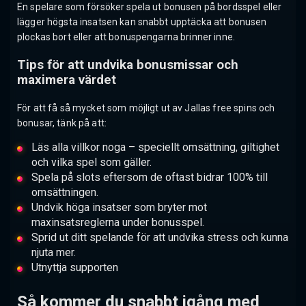
En spelare som försöker spela ut bonusen på bordsspel eller
lägger högsta insatsen kan snabbt upptäcka att bonusen
plockas bort eller att bonuspengarna brinner inne.
Tips för att undvika bonusmissar och
maximera värdet
För att få så mycket som möjligt ut av Jallas free spins och
bonusar, tänk på att:
Läs alla villkor noga – speciellt omsättning, giltighet
och vilka spel som gäller.
Spela på slots eftersom de oftast bidrar 100% till
omsättningen.
Undvik höga insatser som bryter mot
maxinsatsreglerna under bonusspel.
Sprid ut ditt spelande för att undvika stress och kunna
njuta mer.
Utnyttja supporten
Så kommer du snabbt igång med