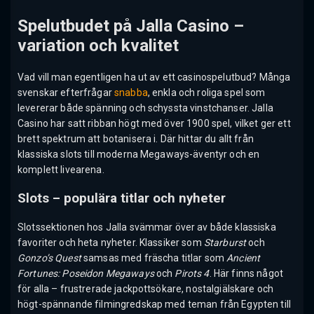
Spelutbudet på Jalla Casino –
variation och kvalitet
Vad vill man egentligen ha ut av ett casinospelutbud? Många
svenskar efterfrågar
snabba
, enkla och roliga spel som
levererar både spänning och schyssta vinstchanser. Jalla
Casino har satt ribban högt med över 1900 spel, vilket ger ett
brett spektrum att botanisera i. Där hittar du allt från
klassiska slots till moderna Megaways-äventyr och en
komplett livearena.
Slots – populära titlar och nyheter
Slotssektionen hos Jalla svämmar över av både klassiska
favoriter och heta nyheter. Klassiker som
Starburst
och
Gonzo’s Quest
samsas med fräscha titlar som
Ancient
Fortunes: Poseidon Megaways
och
Pirots 4
. Här finns något
för alla – frustrerade jackpottsökare, nostalgiälskare och
högt-spännande filmingredskap med teman från Egypten till