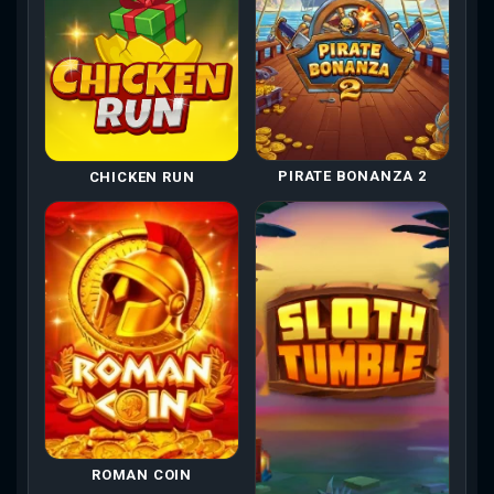
PIRATE BONANZA 2
CHICKEN RUN
ROMAN COIN