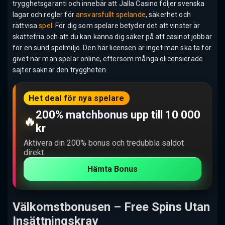
trygghetsgaranti och innebär att Jalla Casino följer svenska
lagar och regler för
ansvarsfullt spelande
, säkerhet och
rättvisa
spel
. För dig som spelare betyder det att vinster är
skattefria och att du kan känna dig säker på att casinot jobbar
för en sund spelmiljö. Den här licensen är inget man ska ta för
givet när man spelar online, eftersom många olicensierade
sajter saknar den tryggheten.
Het deal för nya spelare
200% matchbonus upp till 10 000
🔥
kr
Aktivera din 200% bonus och tredubbla saldot
direkt.
Hämta Bonus
Välkomstbonusen – Free Spins Utan
Insättningskrav