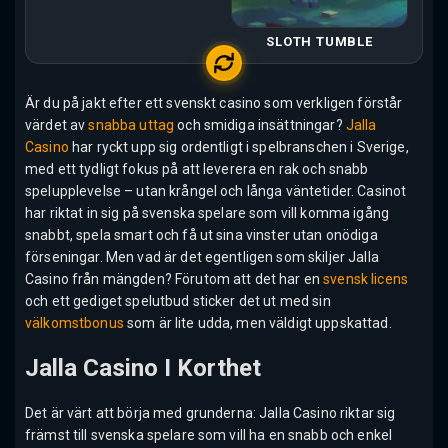
SLOTH TUMBLE
Är du på jakt efter ett svenskt casino som verkligen förstår
värdet av
snabba
uttag
och smidiga insättningar?
Jalla
Casino
har ryckt upp sig ordentligt i spelbranschen i Sverige,
med ett tydligt fokus på att leverera en rak och snabb
spelupplevelse – utan krångel och långa väntetider. Casinot
har riktat in sig på svenska spelare som vill komma igång
snabbt, spela smart och få ut sina vinster utan onödiga
förseningar. Men vad är det egentligen som skiljer Jalla
Casino från mängden? Förutom att det har en
svensk licens
och ett gediget spelutbud sticker det ut med sin
välkomstbonus
som är lite udda, men väldigt uppskattad.
Jalla Casino I Korthet
Det är värt att börja med grunderna: Jalla Casino riktar sig
främst till svenska spelare som vill ha en snabb och enkel