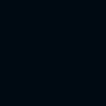
BETALNINGSMETODER