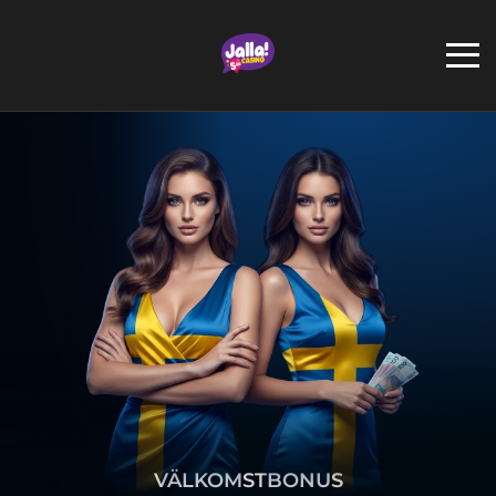
VÄLKOMSTBONUS