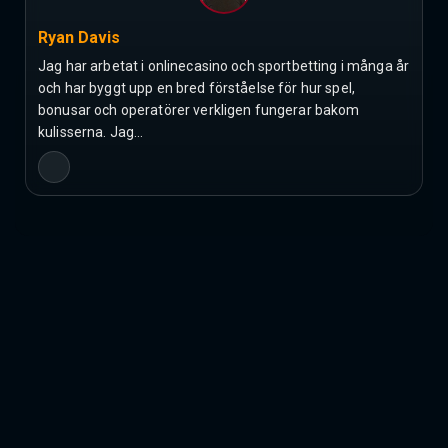
Ryan Davis
Jag har arbetat i onlinecasino och sportbetting i många år
och har byggt upp en bred förståelse för hur spel,
bonusar och operatörer verkligen fungerar bakom
kulisserna. Jag…