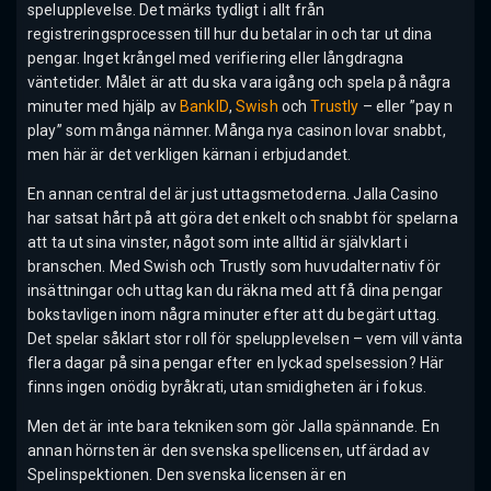
spelupplevelse. Det märks tydligt i allt från
registreringsprocessen till hur du betalar in och tar ut dina
pengar. Inget krångel med verifiering eller långdragna
väntetider. Målet är att du ska vara igång och spela på några
minuter med hjälp av
BankID
,
Swish
och
Trustly
– eller ”pay n
play” som många nämner. Många nya casinon lovar snabbt,
men här är det verkligen kärnan i erbjudandet.
En annan central del är just uttagsmetoderna. Jalla Casino
har satsat hårt på att göra det enkelt och snabbt för spelarna
att ta ut sina vinster, något som inte alltid är självklart i
branschen. Med Swish och Trustly som huvudalternativ för
insättningar och uttag kan du räkna med att få dina pengar
bokstavligen inom några minuter efter att du begärt uttag.
Det spelar såklart stor roll för spelupplevelsen – vem vill vänta
flera dagar på sina pengar efter en lyckad spelsession? Här
finns ingen onödig byråkrati, utan smidigheten är i fokus.
Men det är inte bara tekniken som gör Jalla spännande. En
annan hörnsten är den svenska spellicensen, utfärdad av
Spelinspektionen. Den svenska licensen är en