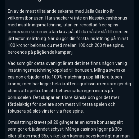
En av de mest tilltalande sakerna med Jalla Casino är
välkomstbonusen. Här snackar vi inte en klassisk cashbonus
med insättningsmatchning, utan en renodlad free spins-
bonus som kommer utan krav på att du måste slå till med en
jättestor insättning. När du gör din första insättning på minst
100 kronor belönas du med mellan 100 och 200 free spins,
beroende på pågående kampanj.
Vad som gör detta ovanligt är att det inte finns någon vanlig
insättningsmatchning kopplad till bonusen. Många svenska
casinon erbjuder ofta 100% matchning upp till flera tusen
kronor, men här ligger hela kraften i gratissnurren som ger dig
chans att spela utan att behöva satsa egen insats på
bonusdelen. Det skapar en friare känsla och gör det mer
fördelaktigt för spelare som mest vill testa spelen och
fokusera på slot-vinster via free spins.
Omsättningskravet på 20 gånger är en extra bonusaspekt
som gör erbjudandet schyst. Många casinon ligger på 30x
eller till och med 35x, vilket kan kännas oöverkomligt när man