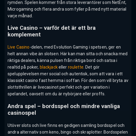
rymden. Spelen kommer från stora leverantörer som NetEnt,
Microgaming och flera andra som fyller på med nytt material
varje månad.
Live Casino – varför det är ett bra
komplement
Live Casino
-delen, med Evolution Gaming i spetsen, ger en
helt annan vibe än slotsen. Här kan man sitta och snacka med
riktiga dealers, känna pulsen från riktiga bord och satsa i
realtid på poker,
blackjack
eller
roulette
. Det gör
spelupplevelsen mer social och autentisk, som att vara i ett
klassiskt casino fast hemma i soffan. För den som vill bryta av
slottsthrillen är livecasinot perfekt och ger variation i
spelandet, oavsett om du är nybörjare eller proffs.
Andra spel – bordsspel och mindre vanliga
casinospel
Utöver slots och live finns en gedigen samling bordsspel och
andra alternativ som keno, bingo och skraplotter. Bordsspelen