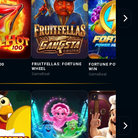
FRUITFELLAS: FORTUNE
00
FORTUNE POWER: HOLD
WHEEL
WIN
GameBeat
GameBeat
⚡