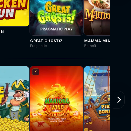
UN
GREAT GHOSTS!
MAMMA MIA! 2
Pragmatic
Betsoft
⚡