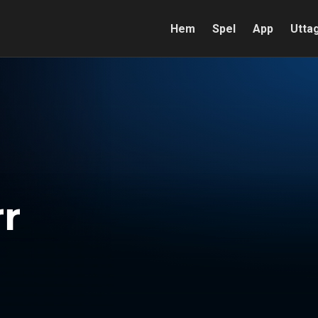
Hem
Spel
App
Utta
rr