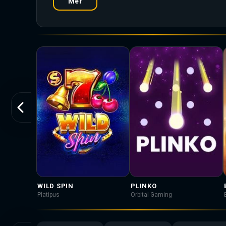
Mer
WILD SPIN
PLINKO
Platipus
Orbital Gaming