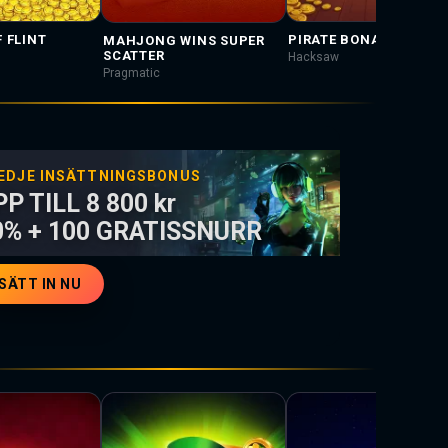
 FLINT
PIRATE BONANZA 2
MAHJONG WINS SUPER
SCATTER
Hacksaw
Pragmatic
EDJE INSÄTTNINGSBONUS
P TILL 8 800 kr
0% + 100 GRATISSNURR
SÄTT IN NU