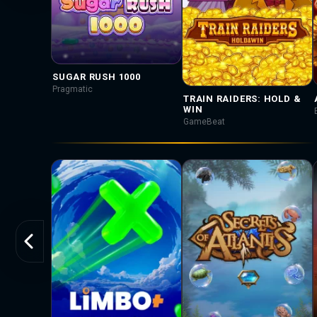
SUGAR RUSH 1000
Pragmatic
TRAIN RAIDERS: HOLD &
WIN
GameBeat