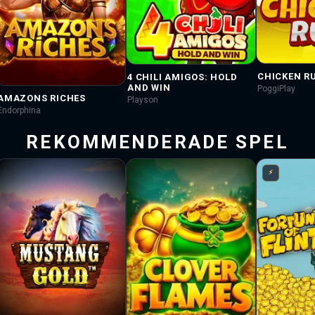
CHICKEN R
4 CHILI AMIGOS: HOLD
AND WIN
PoggiPlay
AMAZONS RICHES
Playson
Endorphina
REKOMMENDERADE SPEL
⚡