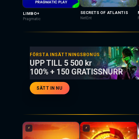
SECRETS OF ATLANTIS
LIMBO+
NetEnt
Pragmatic
FÖRSTA INSÄTTNINGSBONUS
UPP TILL 5 500 kr
100% + 150 GRATISSNURR
SÄTT IN NU
⚡
⚡