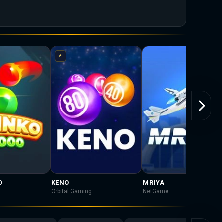
⚡
0
KENO
MRIYA
Orbital Gaming
NetGame